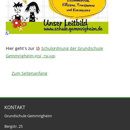
Hier geht´s zur
Schulordnung der Grundschule
Gemmrigheim
(PDF, 736
KiB
)
Zum Seitenanfang
KONTAKT
Grundschule Gemmrigheim
Bergstr. 25